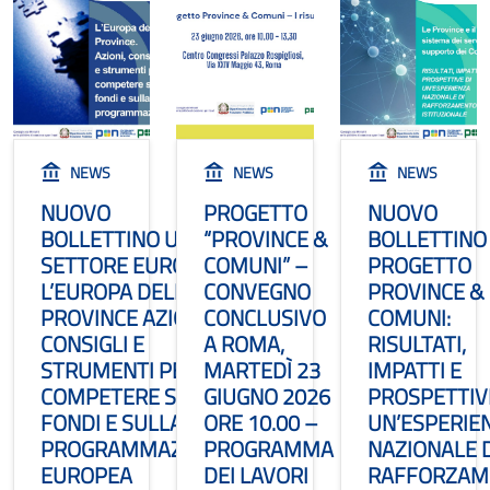
NEWS
NEWS
NEWS
NUOVO
PROGETTO
NUOVO
BOLLETTINO UPI
“PROVINCE &
BOLLETTINO
SETTORE EUROPA -
COMUNI” –
PROGETTO
L’EUROPA DELLE
CONVEGNO
PROVINCE &
PROVINCE AZIONI,
CONCLUSIVO
COMUNI:
CONSIGLI E
A ROMA,
RISULTATI,
STRUMENTI PER
MARTEDÌ 23
IMPATTI E
COMPETERE SUI
GIUGNO 2026
PROSPETTIV
FONDI E SULLA
ORE 10.00 –
UN’ESPERIE
PROGRAMMAZIONE
PROGRAMMA
NAZIONALE D
EUROPEA
DEI LAVORI
RAFFORZAM