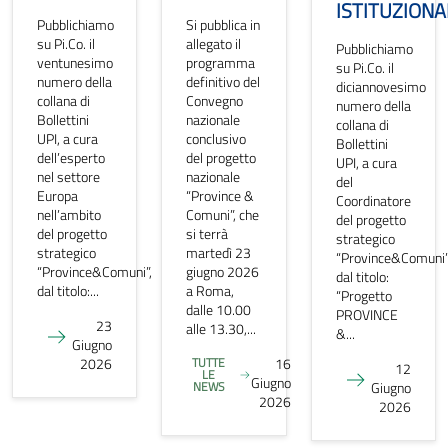
ISTITUZIONA
Pubblichiamo
Si pubblica in
su Pi.Co. il
allegato il
Pubblichiamo
ventunesimo
programma
su Pi.Co. il
numero della
definitivo del
diciannovesimo
collana di
Convegno
numero della
Bollettini
nazionale
collana di
UPI, a cura
conclusivo
Bollettini
dell’esperto
del progetto
UPI, a cura
nel settore
nazionale
del
Europa
“Province &
Coordinatore
nell’ambito
Comuni”, che
del progetto
del progetto
si terrà
strategico
strategico
martedì 23
“Province&Comuni”
“Province&Comuni”,
giugno 2026
dal titolo:
dal titolo:...
a Roma,
“Progetto
dalle 10.00
PROVINCE
23
alle 13.30,...
&...
Giugno
2026
TUTTE
16
12
LE
Giugno
NEWS
Giugno
2026
2026