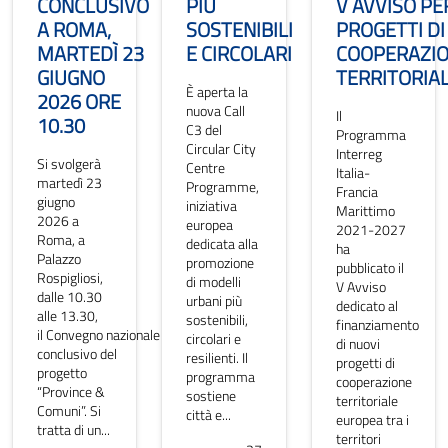
CONCLUSIVO
PIÙ
V AVVISO PE
A ROMA,
SOSTENIBILI
PROGETTI DI
MARTEDÌ 23
E CIRCOLARI
COOPERAZI
GIUGNO
TERRITORIA
È aperta la
2026 ORE
nuova Call
Il
10.30
C3 del
Programma
Circular City
Interreg
Si svolgerà
Centre
Italia-
martedì 23
Programme,
Francia
giugno
iniziativa
Marittimo
2026 a
europea
2021-2027
Roma, a
dedicata alla
ha
Palazzo
promozione
pubblicato il
Rospigliosi,
di modelli
V Avviso
dalle 10.30
urbani più
dedicato al
alle 13.30,
sostenibili,
finanziamento
il Convegno nazionale
circolari e
di nuovi
conclusivo del
resilienti. Il
progetti di
progetto
programma
cooperazione
“Province &
sostiene
territoriale
Comuni”. Si
città e...
europea tra i
tratta di un...
territori