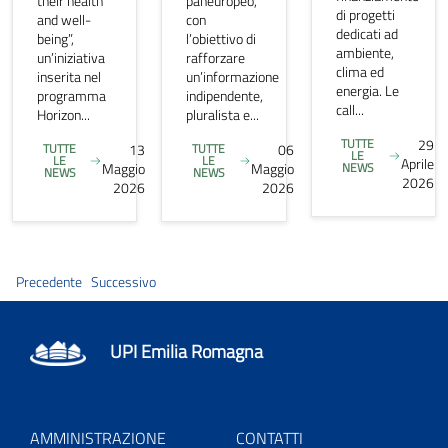
their health
paneuropeo,
di progetti
and well-
con
dedicati ad
being”,
l’obiettivo di
ambiente,
un’iniziativa
rafforzare
clima ed
inserita nel
un’informazione
energia. Le
programma
indipendente,
call...
Horizon...
pluralista e...
TUTTE
29
TUTTE
13
TUTTE
06
LE
LE
LE
Aprile
Maggio
Maggio
NEWS
NEWS
NEWS
2026
2026
2026
Precedente
Successivo
UPI Emilia Romagna
AMMINISTRAZIONE
CONTATTI