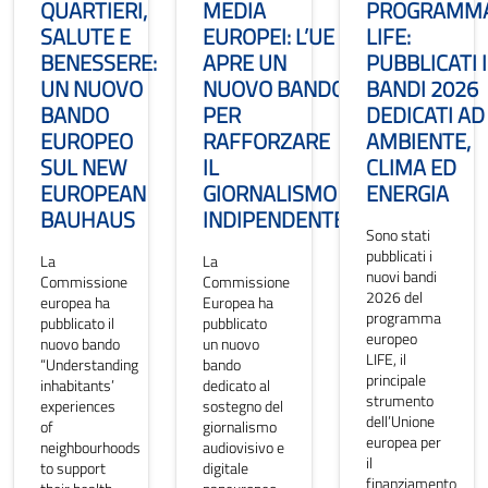
QUARTIERI,
MEDIA
PROGRAMM
SALUTE E
EUROPEI: L’UE
LIFE:
BENESSERE:
APRE UN
PUBBLICATI I
UN NUOVO
NUOVO BANDO
BANDI 2026
BANDO
PER
DEDICATI AD
EUROPEO
RAFFORZARE
AMBIENTE,
SUL NEW
IL
CLIMA ED
EUROPEAN
GIORNALISMO
ENERGIA
BAUHAUS
INDIPENDENTE
Sono stati
pubblicati i
La
La
nuovi bandi
Commissione
Commissione
2026 del
europea ha
Europea ha
programma
pubblicato il
pubblicato
europeo
nuovo bando
un nuovo
LIFE, il
“Understanding
bando
principale
inhabitants’
dedicato al
strumento
experiences
sostegno del
dell’Unione
of
giornalismo
europea per
neighbourhoods
audiovisivo e
il
to support
digitale
finanziamento